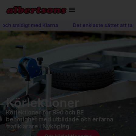
 och smidigt med Klarna
Det enklaste sättet att ta k
Körlektioner
Körlektioner för B96 och BE
behörighet med utbildade och erfarna
trafiklärare i Nyköping.