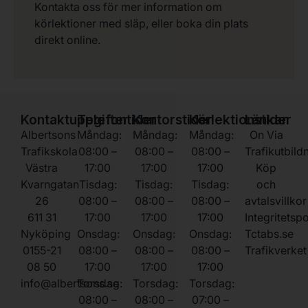
Kontakta oss för mer information om
körlektioner med släp, eller boka din plats
direkt online.
Kontaktuppgifter
Telefontider
Kontorstider
Körlektionstider
Länkar
Albertsons
Måndag:
Måndag:
Måndag:
On Via
Trafikskola
08:00 –
08:00 –
08:00 –
Trafikutbild
Västra
17:00
17:00
17:00
Köp
Kvarngatan
Tisdag:
Tisdag:
Tisdag:
och
26
08:00 –
08:00 –
08:00 –
avtalsvillkor
611 31
17:00
17:00
17:00
Integritetsp
Nyköping
Onsdag:
Onsdag:
Onsdag:
Tctabs.se
0155-21
08:00 –
08:00 –
08:00 –
Trafikverket
08 50
17:00
17:00
17:00
info@albertsons.se
Torsdag:
Torsdag:
Torsdag:
08:00 –
08:00 –
07:00 –