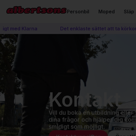
Personbil
Moped
Släp
t med Klarna
Det enklaste sättet att ta körkort
Kontakt
Vill du boka en utbildning elle
dina frågor och hjälper dig ko
smidigt som möjligt.