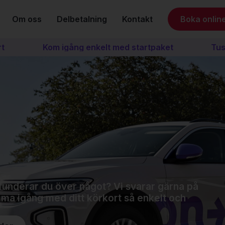
Om oss
Delbetalning
Kontakt
Boka onlin
Kom igång enkelt med startpaket
Tusent
r funderar du över något? Vi svarar gärna på
mma igång med ditt körkort så enkelt och