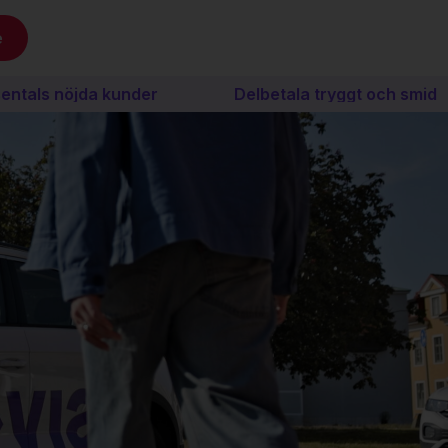
e
als nöjda kunder
Delbetala tryggt och smidigt 