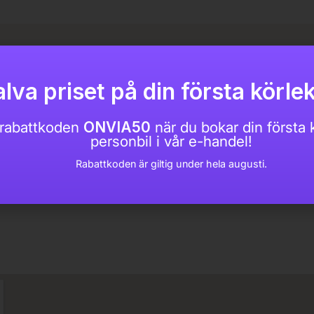
Kontorstider
lva priset på din första körlek
Måndag: 08:00 – 17:00
Tisdag: 08:00 – 17:00
Onsdag: 08:00 – 17:00
rabattkoden
ONVIA50
när du bokar din första k
Torsdag: 08:00 – 17:00
personbil i vår e-handel!
Fredag: 09:00 – 15:00
Rabattkoden är giltig under hela augusti.