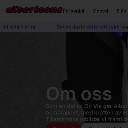
Personbil
Moped
Släp
 med Klarna
Det enklaste sättet att ta körkort
Om oss
Som en del av On Via ger Alber
bemötandet, med kraften av en 
Tillsammans utbildar vi framtid