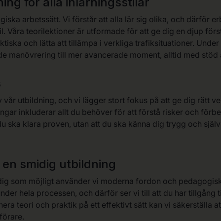
g för alla inlärningsstilar
ska arbetssätt. Vi förstår att alla lär sig olika, och därför er
il. Våra teorilektioner är utformade för att ge dig en djup förs
tiska och lätta att tillämpa i verkliga trafiksituationer. Unde
nde manövrering till mer avancerade moment, alltid med stöd a
s
 vår utbildning, och vi lägger stort fokus på att ge dig rätt ve
ningar inkluderar allt du behöver för att förstå risker och för
t du ska klara proven, utan att du ska känna dig trygg och sjä
en smidig utbildning
idig som möjligt använder vi moderna fordon och pedagogiska
er hela processen, och därför ser vi till att du har tillgång t
a teori och praktik på ett effektivt sätt kan vi säkerställa at
förare.