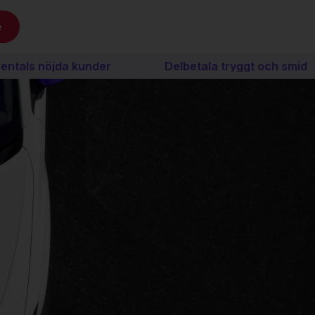
e
s nöjda kunder
Delbetala tryggt och smidigt me