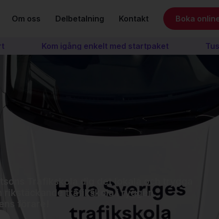
Om oss
Delbetalning
Kontakt
Boka onlin
Kom igång enkelt med startpaket
Tusental
tsons Trafikskola dig det lokala och trygga
rikstäckande trafikskola i ryggen.
ens förare!