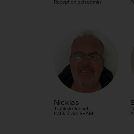
Reception och admin
T
Nicklas
S
Trafikskolechef,
T
trafiklärare B+AM