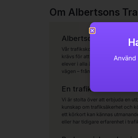
Om Albertsons Tra
Albertsons Trafikskola
Ha
Vår trafikskola är en plats där di
krävs för att bli en trygg och ans
Använd 
elever i alla åldrar kan utvecklas
vägen – från den första teorilektio
En trafikskola som sät
Vi är stolta över att erbjuda en
kunskap om trafiksäkerhet och kör
ett körkort kan kännas utmanande,
eller har tidigare erfarenhet i tr