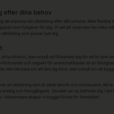
g efter dina behov
dig att anpassa din utbildning efter ditt schema. Med flexibla
ningsplan som fungerar för dig. Vi vet att varje elev har olika 
n utbildning som passar just dig.
t
g att ta körkort, utan också att förbereda dig för ett liv som e
lvförtroende och respekt för andra trafikanter är en färdigh
lar det inte bara om att lära sig köra, utan också om att bygg
lever en utbildning som är både lärorik och minnesvärd. Att ta k
de smidig och framgångsrik. Oavsett var du befinner dig i din 
s – tillsammans skapar vi trygga förare för framtiden!