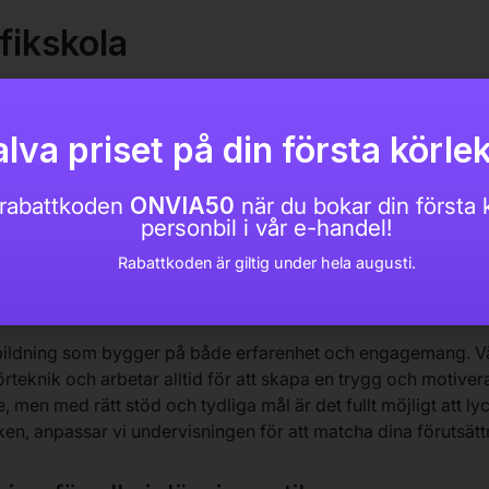
fikskola
 är en del av On Via Trafikutbildningar
lva priset på din första körlek
n resa mot ett körkort börjar och där målet är att ge dig de 
varsfull förare. Med fokus på kvalitet och individanpassad utb
rabattkoden
ONVIA50
när du bokar din första k
personbil i vår e-handel!
 och känna sig säkra bakom ratten. Här står du som elev alltid
nen till det efterlängtade körkortet.
Rabattkoden är giltig under hela augusti.
ter eleven i fokus
 utbildning som bygger på både erfarenhet och engagemang. Vå
teknik och arbetar alltid för att skapa en trygg och motiveran
 men med rätt stöd och tydliga mål är det fullt möjligt att l
afiken, anpassar vi undervisningen för att matcha dina förutsä