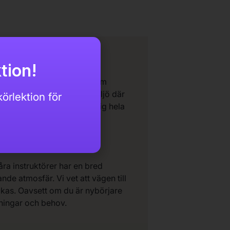
.
tion!
kunskaper och färdigheter som
ildning har vi skapat en miljö där
örlektion för
 i centrum, och vi är med dig hela
ra instruktörer har en bred
de atmosfär. Vi vet att vägen till
yckas. Oavsett om du är nybörjare
ttningar och behov.