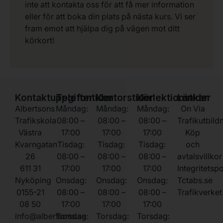
inte att kontakta oss för att få mer information
eller för att boka din plats på nästa kurs. Vi ser
fram emot att hjälpa dig på vägen mot ditt
körkort!
Kontaktuppgifter
Telefontider
Kontorstider
Körlektionstider
Länkar
Albertsons
Måndag:
Måndag:
Måndag:
On Via
Trafikskola
08:00 –
08:00 –
08:00 –
Trafikutbild
Västra
17:00
17:00
17:00
Köp
Kvarngatan
Tisdag:
Tisdag:
Tisdag:
och
26
08:00 –
08:00 –
08:00 –
avtalsvillkor
611 31
17:00
17:00
17:00
Integritetsp
Nyköping
Onsdag:
Onsdag:
Onsdag:
Tctabs.se
0155-21
08:00 –
08:00 –
08:00 –
Trafikverket
08 50
17:00
17:00
17:00
info@albertsons.se
Torsdag:
Torsdag:
Torsdag: