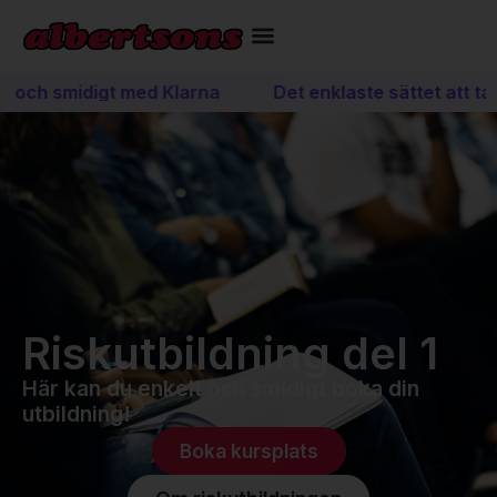
t och smidigt med Klarna
Det enklaste sättet att ta 
Riskutbildning del 1
Här kan du enkelt och smidigt boka din
utbildning!
Boka kursplats