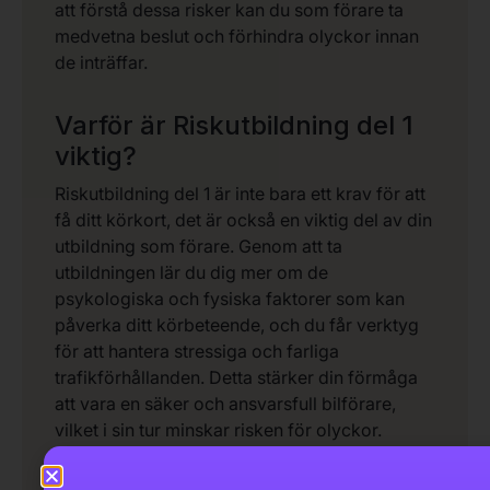
att förstå dessa risker kan du som förare ta
medvetna beslut och förhindra olyckor innan
de inträffar.
Varför är Riskutbildning del 1
viktig?
Riskutbildning del 1 är inte bara ett krav för att
få ditt körkort, det är också en viktig del av din
utbildning som förare. Genom att ta
utbildningen lär du dig mer om de
psykologiska och fysiska faktorer som kan
påverka ditt körbeteende, och du får verktyg
för att hantera stressiga och farliga
trafikförhållanden. Detta stärker din förmåga
att vara en säker och ansvarsfull bilförare,
vilket i sin tur minskar risken för olyckor.