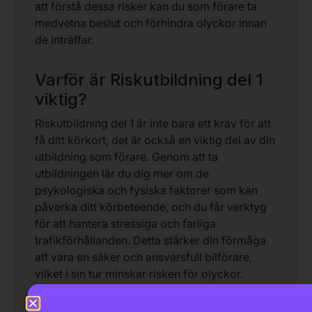
att förstå dessa risker kan du som förare ta
medvetna beslut och förhindra olyckor innan
de inträffar.
Varför är Riskutbildning del 1
viktig?
Riskutbildning del 1 är inte bara ett krav för att
få ditt körkort, det är också en viktig del av din
utbildning som förare. Genom att ta
utbildningen lär du dig mer om de
psykologiska och fysiska faktorer som kan
påverka ditt körbeteende, och du får verktyg
för att hantera stressiga och farliga
trafikförhållanden. Detta stärker din förmåga
att vara en säker och ansvarsfull bilförare,
vilket i sin tur minskar risken för olyckor.