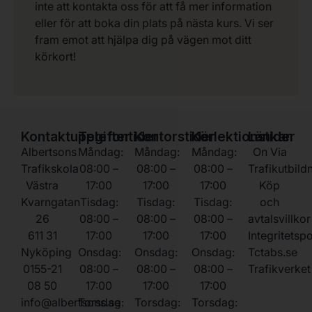
inte att kontakta oss för att få mer information
eller för att boka din plats på nästa kurs. Vi ser
fram emot att hjälpa dig på vägen mot ditt
körkort!
Kontaktuppgifter
Telefontider
Kontorstider
Körlektionstider
Länkar
Albertsons
Måndag:
Måndag:
Måndag:
On Via
Trafikskola
08:00 –
08:00 –
08:00 –
Trafikutbild
Västra
17:00
17:00
17:00
Köp
Kvarngatan
Tisdag:
Tisdag:
Tisdag:
och
26
08:00 –
08:00 –
08:00 –
avtalsvillkor
611 31
17:00
17:00
17:00
Integritetsp
Nyköping
Onsdag:
Onsdag:
Onsdag:
Tctabs.se
0155-21
08:00 –
08:00 –
08:00 –
Trafikverket
08 50
17:00
17:00
17:00
info@albertsons.se
Torsdag:
Torsdag:
Torsdag: