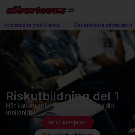
t och smidigt med Klarna
Det enklaste sättet att ta 
Riskutbildning del 1
Här kan du enkelt och smidigt boka din
utbildning!
Boka kursplats