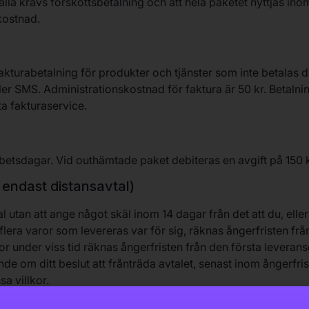
gälla krävs förskottsbetalning och att hela paketet nyttjas ino
kostnad.
kturabetalning för produkter och tjänster som inte betalas dir
ler SMS. Administrationskostnad för faktura är 50 kr. Betalni
ta fakturaservice.
betsdagar. Vid outhämtade paket debiteras en avgift på 150 k
 endast distansavtal)
tal utan att ange något skäl inom 14 dagar från det att du, el
flera varor som levereras var för sig, räknas ångerfristen frå
under viss tid räknas ångerfristen från den första leveransen
de om ditt beslut att frånträda avtalet, senast inom ångerfrist
a villkor.
arorna returneras till trafikskolan utan dröjsmål och senast i