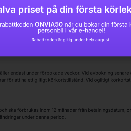
ngerrätten. Du står själv för returfraktkostnaden. Om avtalet g
lva priset på din första körlek
betalning. Om tjänsten har påbörjats med ditt samtycke har tra
el av tjänsten som utförts.
rabattkoden
ONVIA50
när du bokar din första k
personbil i vår e-handel!
Rabattkoden är giltig under hela augusti.
r före planerad tjänst. Vid sen avbokning har Albertsons Traf
ssa regler gäller för alla kurser och körlektioner.
gäller endast under förbokade veckor. Vid avbokning senare ä
ar för att ha ett giltigt körkortstillstånd. Vid ogiltigt körkorts
 och ska förbrukas inom 12 månader från betalningsdatum, om 
isändringar under denna period.