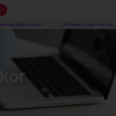
e
ls nöjda kunder
Delbetala tryggt och smidigt me
lkor
.