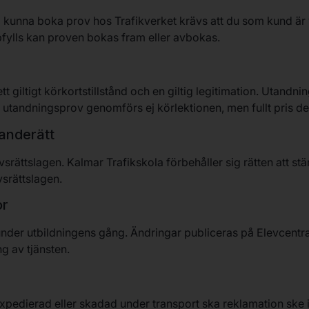
a kunna boka prov hos Trafikverket krävs att du som kund är
pfylls kan proven bokas fram eller avbokas.
t giltigt körkortstillstånd och en giltig legitimation. Utandni
nt utandningsprov genomförs ej körlektionen, men fullt pris de
anderätt
vsrättslagen. Kalmar Trafikskola förbehåller sig rätten att s
srättslagen.
or
under utbildningens gång. Ändringar publiceras på Elevcent
g av tjänsten.
 expedierad eller skadad under transport ska reklamation ske i