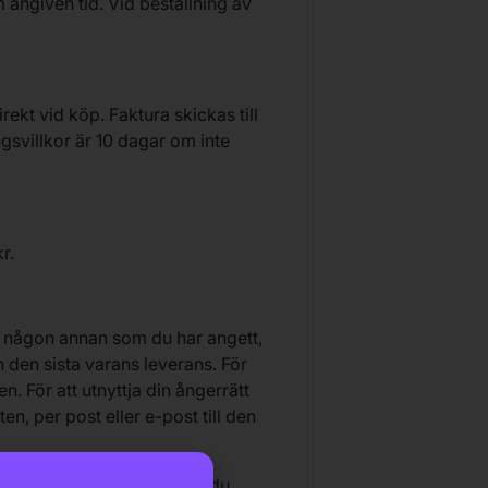
m angiven tid. Vid beställning av
ekt vid köp. Faktura skickas till
ngsvillkor är 10 dagar om inte
r.
ler någon annan som du har angett,
n den sista varans leverans. För
. För att utnyttja din ångerrätt
en, per post eller e-post till den
nom 14 dagar efter det att du