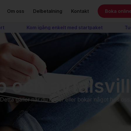
Om oss
Delbetalning
Kontakt
Boka onlin
Kom igång enkelt med startpaket
Tusenta
 och avtalsvil
Detta gäller när du köper eller bokar något hos oss