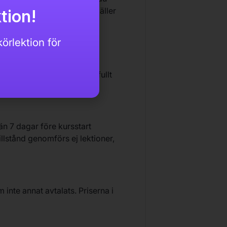
äller en utbildningstjänst gäller
tion!
fikskolan rätt till en
örlektion för
ikskola rätt att debitera fullt
n 7 dagar före kursstart
tillstånd genomförs ej lektioner,
inte annat avtalats. Priserna i