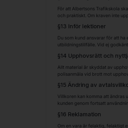
För att Albertsons Trafikskola sk
och praktiskt. Om kraven inte up
§13 Inför lektioner
Du som kund ansvarar för att ha et
utbildningstillfälle. Vid ej godkä
§14 Upphovsrätt och nyttj
Allt material är skyddat av uppho
polisanmäla vid brott mot upphov
§15 Ändring av avtalsvillk
Villkoren kan komma att ändras 
kunden genom fortsatt användnin
§16 Reklamation
Om en vara är felaktig, felaktigt