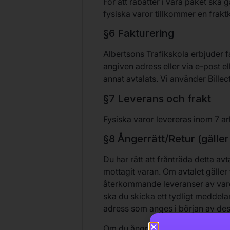
För att rabatter i våra paket ska 
fysiska varor tillkommer en frakt
§6 Fakturering
Albertsons Trafikskola erbjuder fa
angiven adress eller via e-post el
annat avtalats. Vi använder Billec
§7 Leverans och frakt
Fysiska varor levereras inom 7 ar
§8 Ångerrätt/Retur (gäller
Du har rätt att frånträda detta av
mottagit varan. Om avtalet gäller 
återkommande leveranser av varor 
ska du skicka ett tydligt meddelan
adress som anges i början av dess
Om du ångrar ditt köp ska varan/v