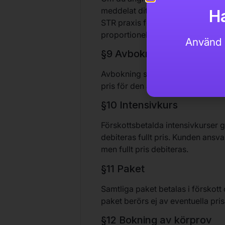
meddelat ditt beslut att utnyttja å
Ha
STR praxis för ersättning och åter
proportionell ersättning för den d
Använd 
§9 Avbokningsregler
Avbokning ska ske senast 24 timma
pris för den avbokade tjänsten. De
§10 Intensivkurs
Förskottsbetalda intensivkurser 
debiteras fullt pris. Kunden ansvar
men fullt pris debiteras.
§11 Paket
Samtliga paket betalas i förskott
paket berörs ej av eventuella pr
§12 Bokning av körprov