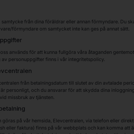
samtycke från dina föräldrar eller annan förmyndare. Du ska 
vare/förmyndare om samtycket inte kan ges på annat sätt.
ppgifter
l oss används för att kunna fullgöra våra åtaganden gentemo
av personuppgifter finns i vår integritetspolicy.
levcentralen
centralen från betalningsdatum till slutet av din avtalade per
onto är personligt, och du ansvarar för att skydda dina inloggni
vid missbruk av tjänsten.
 betalning
n göras på vår hemsida, Elevcentralen, via telefon eller direkt
sh eller faktura) finns på vår webbplats och kan komma att 