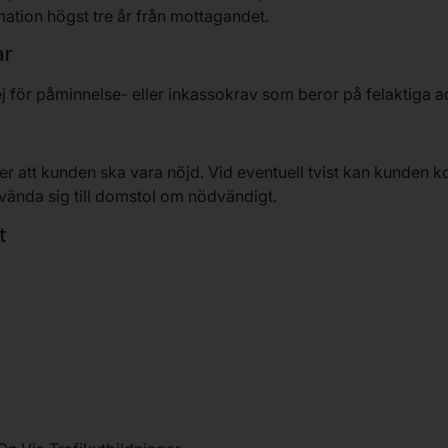
tion högst tre år från mottagandet.
ar
j för påminnelse- eller inkassokrav som beror på felaktiga 
fter att kunden ska vara nöjd. Vid eventuell tvist kan kunde
vända sig till domstol om nödvändigt.
t