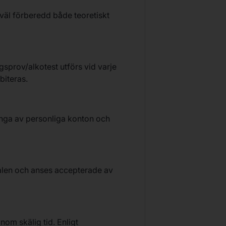
 väl förberedd både teoretiskt
ngsprov/alkotest utförs vid varje
biteras.
tänga av personliga konton och
ralen och anses accepterade av
nom skälig tid. Enligt