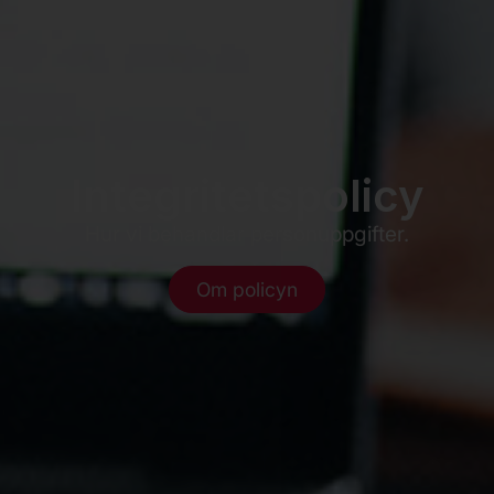
Integritetspolicy
Hur vi behandlar personuppgifter.
Om policyn