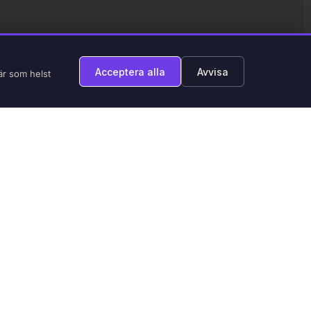
Acceptera alla
Avvisa
är som helst
ket för dig
erlängtade
 moped och