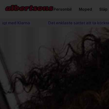
Personbil
Moped
Släp
larna
Det enklaste sättet att ta körkort