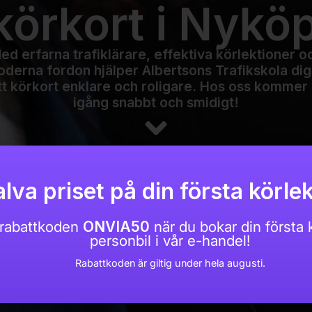
körkort i Nykö
ed erfarna trafiklärare, effektiva körlektioner o
derna fordon hjälper Albertsons Trafikskola dig
tt körkort enklare och roligare. Hos oss kommer
igång snabbt och smidigt!
lva priset på din första körlek
rabattkoden
ONVIA50
när du bokar din första k
personbil i vår e-handel!
Rabattkoden är giltig under hela augusti.