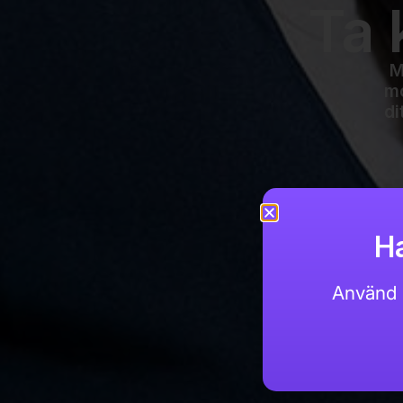
Ta 
M
mo
di
Ha
Använd 