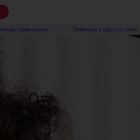
e
da kunder
Delbetala tryggt och smidigt med Kla