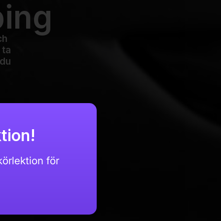
ping
ch
 ta
 du
tion!
örlektion för