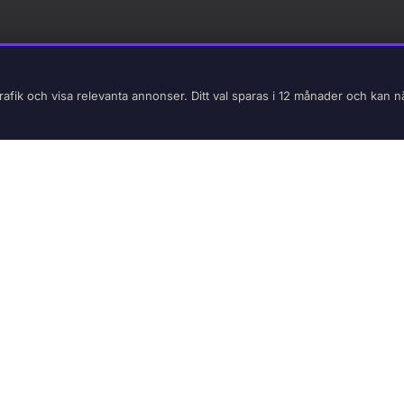
rafik och visa relevanta annonser. Ditt val sparas i 12 månader och kan n
Moped
Vi erbjuder kurspa
som ska ta det eft
AM körkortet för
EPA.
Moped