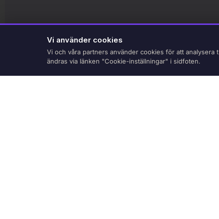
Vi använder cookies
Vi och våra partners använder cookies för att analysera t
Behöver du hjälp?
ändras via länken "Cookie-inställningar" i sidfoten.
Personbil
Med smidiga startpaket,
erfarna trafiklärare och
moderna fordon blir det lättare
att ta körkort.
Personbil