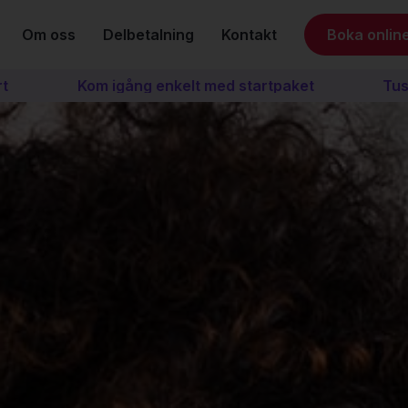
Om oss
Delbetalning
Kontakt
Boka onlin
Kom igång enkelt med startpaket
Tusentals nöj